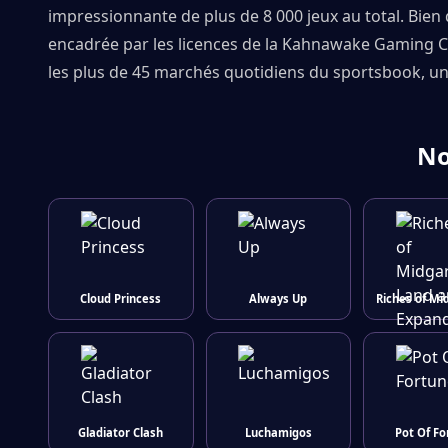
impressionnante de plus de 8 000 jeux au total. Bien 
encadrée par les licences de la Kahnawake Gaming C
les plus de 45 marchés quotidiens du sportsbook, un
No
Cloud Princess
Always Up
Gladiator Clash
Luchamigos
Pot Of Fo