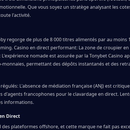
promotionnelle. Que vous soyez un stratège analysant les co
ute l'activité.
by regorge de plus de 8 000 titres alimentés par au moins 1
ing. Casino en direct performant: La zone de croupier en di
ile: L'expérience nomade est assurée par la Tonybet Casino 
pto-monnaies, permettant des dépôts instantanés et des retr
 régulés: L'absence de médiation française (ANJ) est critique
is d'agents francophones pour le clavardage en direct. Lente
s informations.
en Direct
al des plateformes offshore, et cette marque ne fait pas ex