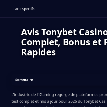
Paris Sportifs
Avis Tonybet Casino
Complet, Bonus et R
Rapides
Sommaire
L'industrie de l'iGaming regorge de plateformes pro
test complet et mis à jour pour 2026 du Tonybet Casin