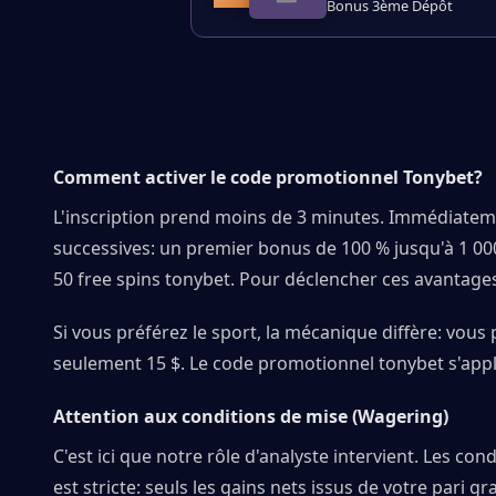
Bonus 3ème Dépôt
Comment activer le code promotionnel Tonybet?
L'inscription prend moins de 3 minutes. Immédiatemen
successives: un premier bonus de 100 % jusqu'à 1 000
50 free spins tonybet. Pour déclencher ces avantage
Si vous préférez le sport, la mécanique diffère: vou
seulement 15 $. Le code promotionnel tonybet s'appli
Attention aux conditions de mise (Wagering)
C'est ici que notre rôle d'analyste intervient. Les co
est stricte: seuls les gains nets issus de votre pari 