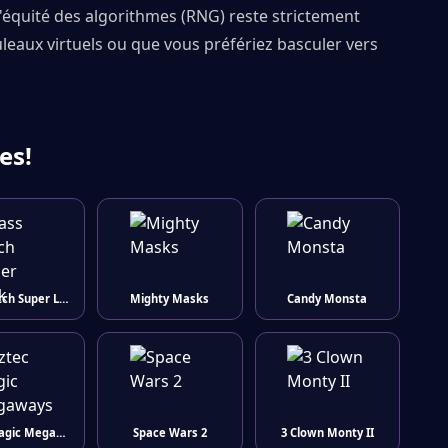
l'équité des algorithmes (RNG) reste strictement
eaux virtuels ou que vous préfériez basculer vers
es!
Bass Catch Super Luck
Mighty Masks
Candy Monsta
Aztec Magic Megaways
Space Wars 2
3 Сlown Monty II